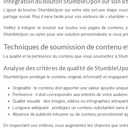
Intégration du bouton StumbleUpon sur son si
L’ajout du bouton StumbleUpon sur votre site est une étape crucia
partage social. Plus il sera facile pour vos visiteurs de « stumble
Veillez à intégrer le bouton sur toutes vos pages de contenu, 
StumbleUpon ou opter pour une solution personnalisée si vous pré
Techniques de soumission de contenu e
La qualité et la pertinence du contenu que vous soumettez à Stum
Analyse des critères de qualité de StumbleUp
StumbleUpon privilégie le contenu original, informatif et engagean
Originalité : le contenu doit apporter une valeur ajoutée unique
Pertinence : il doit correspondre aux intérêts de votre audienc
Qualité visuelle : des images, vidéos ou infographies attrayan
Longueur adéquate : privilégiez un contenu substantiel sans 
Absence de publicité intrusive ou de contenu promotionnel ag
En respectant ces critères, vous augmentez les chances que votr