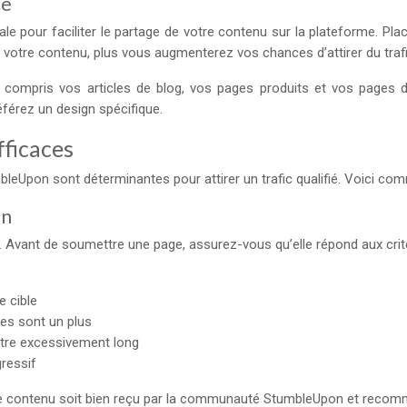
te
le pour faciliter le partage de votre contenu sur la plateforme. P
r » votre contenu, plus vous augmenterez vos chances d’attirer du traf
y compris vos articles de blog, vos pages produits et vos pages 
férez un design spécifique.
fficaces
bleUpon sont déterminantes pour attirer un trafic qualifié. Voici c
on
t. Avant de soumettre une page, assurez-vous qu’elle répond aux crit
e cible
tes sont un plus
être excessivement long
ressif
e contenu soit bien reçu par la communauté StumbleUpon et recomma