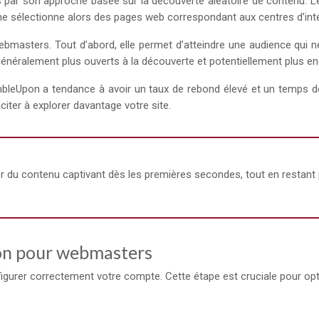
ar son approche basée sur la découverte aléatoire de contenu. Les u
e sélectionne alors des pages web correspondant aux centres d’intérê
masters. Tout d’abord, elle permet d’atteindre une audience qui ne
t généralement plus ouverts à la découverte et potentiellement plus e
umbleUpon a tendance à avoir un taux de rebond élevé et un temps de v
citer à explorer davantage votre site.
 du contenu captivant dès les premières secondes, tout en restant p
on pour webmasters
gurer correctement votre compte. Cette étape est cruciale pour optimise