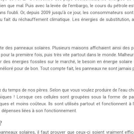
bien que mal.
Puis avec la levée de l’embargo, le cours du pétrole 
ns l’oubli. Or, depuis 2009 jusqu’à ce jour, les consommateurs sont
u fait du réchauffement climatique. Les énergies de substitution, 
des panneaux solaires. Plusieurs maisons affichaient ainsi des pan
ts pour la première fois, puis très vite partout dans le monde. Malh
ur des énergies fossiles sur le marché, le besoin en énergie solaire
lioré pour de bon. Tout compte fait, les panneaux ne sont jamais pa
 du temps de nos pères. Selon que vous voulez produire de l’eau cha
oltaïques ! Lorsque ces cellules sont groupées sous la forme de p
es et moins coûteux. Ils sont utilisés partout et fonctionnent à 
les dépenses liées à son fonctionnement.
?
neaux solaires, il faut prouver que ceux-ci soient vraiment effic