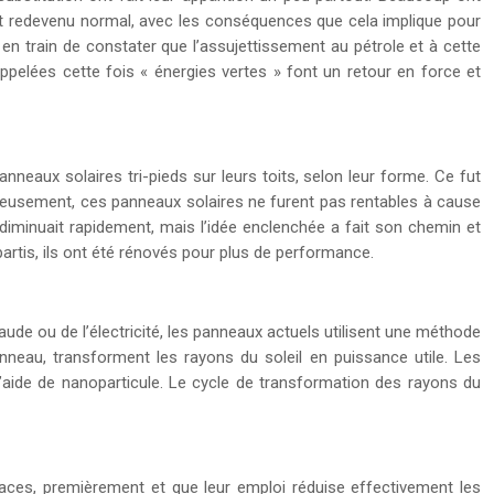
est redevenu normal, avec les conséquences que cela implique pour
 en train de constater que l’assujettissement au pétrole et à cette
appelées cette fois « énergies vertes » font un retour en force et
neaux solaires tri-pieds sur leurs toits, selon leur forme. Ce fut
eureusement, ces panneaux solaires ne furent pas rentables à cause
 diminuait rapidement, mais l’idée enclenchée a fait son chemin et
rtis, ils ont été rénovés pour plus de performance.
ude ou de l’électricité, les panneaux actuels utilisent une méthode
anneau, transforment les rayons du soleil en puissance utile. Les
l’aide de nanoparticule. Le cycle de transformation des rayons du
aces, premièrement et que leur emploi réduise effectivement les