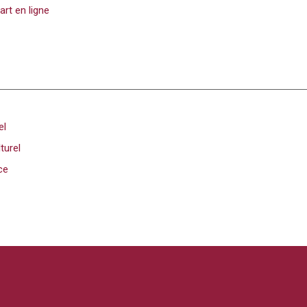
rt en ligne
el
turel
ce